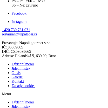
Po – Pá: 7:00 – 16:30
So – Ne: zavřeno
Facebook
Instagram
+420 730 731 031
restaurant@ilpaladar.cz
Provozuje: Napoli gourmet s.r.o.
IČ: 03089665
DIČ: CZ03089665
Adresa: Holandská 5, 639 00, Brno
Týdenní menu
Jídelní lístek
O nás
Galerie
Kontakt
Zásady cookies
Menu
Týdenní menu
Jídelní lístek