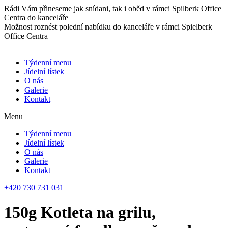
Přejít
Rádi Vám přineseme jak snídani, tak i oběd v rámci Spilberk Office
k
Centra do kanceláře
obsahu
Možnost roznést polední nabídku do kanceláře v rámci Spielberk
Office Centra
Týdenní menu
Jídelní lístek
O nás
Galerie
Kontakt
Menu
Týdenní menu
Jídelní lístek
O nás
Galerie
Kontakt
+420 730 731 031
150g Kotleta na grilu,