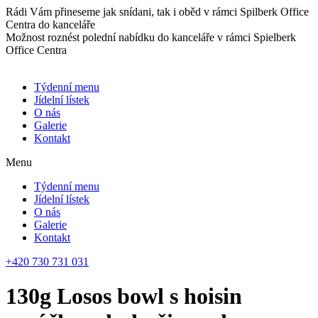
Přejít
Rádi Vám přineseme jak snídani, tak i oběd v rámci Spilberk Office
k
Centra do kanceláře
obsahu
Možnost roznést polední nabídku do kanceláře v rámci Spielberk
Office Centra
Týdenní menu
Jídelní lístek
O nás
Galerie
Kontakt
Menu
Týdenní menu
Jídelní lístek
O nás
Galerie
Kontakt
+420 730 731 031
130g Losos bowl s hoisin