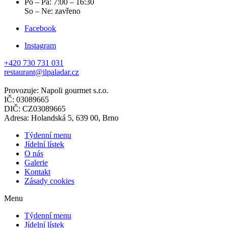
Po – Pá: 7:00 – 16:30
So – Ne: zavřeno
Facebook
Instagram
+420 730 731 031
restaurant@ilpaladar.cz
Provozuje: Napoli gourmet s.r.o.
IČ: 03089665
DIČ: CZ03089665
Adresa: Holandská 5, 639 00, Brno
Týdenní menu
Jídelní lístek
O nás
Galerie
Kontakt
Zásady cookies
Menu
Týdenní menu
Jídelní lístek