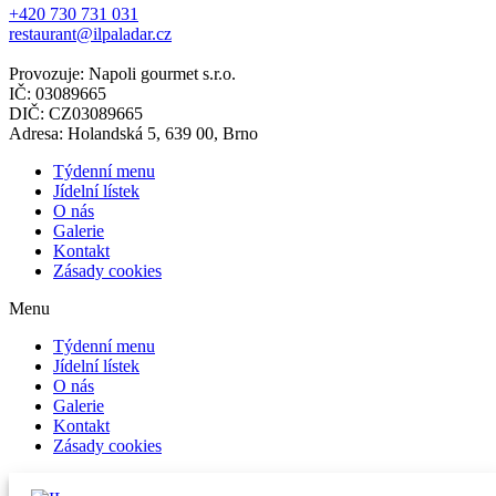
+420 730 731 031
restaurant@ilpaladar.cz
Provozuje: Napoli gourmet s.r.o.
IČ: 03089665
DIČ: CZ03089665
Adresa: Holandská 5, 639 00, Brno
Týdenní menu
Jídelní lístek
O nás
Galerie
Kontakt
Zásady cookies
Menu
Týdenní menu
Jídelní lístek
O nás
Galerie
Kontakt
Zásady cookies
Týdenní menu