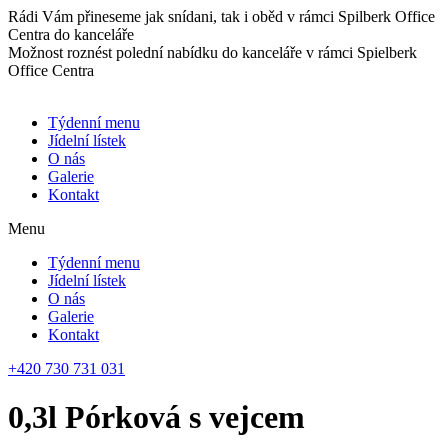
Přejít
Rádi Vám přineseme jak snídani, tak i oběd v rámci Spilberk Office
k
Centra do kanceláře
obsahu
Možnost roznést polední nabídku do kanceláře v rámci Spielberk
Office Centra
Týdenní menu
Jídelní lístek
O nás
Galerie
Kontakt
Menu
Týdenní menu
Jídelní lístek
O nás
Galerie
Kontakt
+420 730 731 031
0,3l Pórková s vejcem